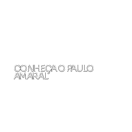
CONHEÇA O PAULO
AMARAL
👉 Novo por aqui? Assista em 30 segundos e entenda como posso te ajudar